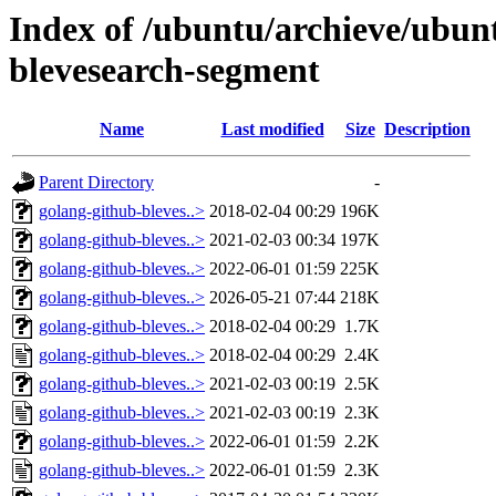
Index of /ubuntu/archieve/ubunt
blevesearch-segment
Name
Last modified
Size
Description
Parent Directory
-
golang-github-bleves..>
2018-02-04 00:29
196K
golang-github-bleves..>
2021-02-03 00:34
197K
golang-github-bleves..>
2022-06-01 01:59
225K
golang-github-bleves..>
2026-05-21 07:44
218K
golang-github-bleves..>
2018-02-04 00:29
1.7K
golang-github-bleves..>
2018-02-04 00:29
2.4K
golang-github-bleves..>
2021-02-03 00:19
2.5K
golang-github-bleves..>
2021-02-03 00:19
2.3K
golang-github-bleves..>
2022-06-01 01:59
2.2K
golang-github-bleves..>
2022-06-01 01:59
2.3K